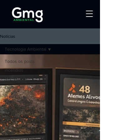
Notícias
Tecnologia Ambiental
Todos os posts
incêndios
Mato Grosso
Orion
Previsão de
temperaturas
globo
Tecnologia Ambiental
Sustentabilidade e
Clima