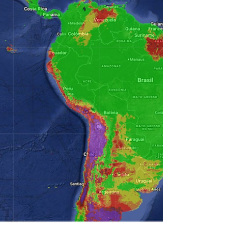
desenvolvida pela GMG Ambiental para apoiar
órgãos públicos e equipes de campo. Com dados
precisos, alertas automáticos e análises integradas,
o ORION permite identificar riscos com
antecedência, acompanhar focos de calor e
entender o comportamento do vento em diferentes
cenários. Essa tecnologia eleva a eficiência das
operações e fortalece a to