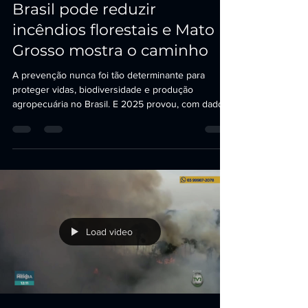
Ancora Noticias
9 de dez. de 2025
3 min de leitura
Brasil pode reduzir
incêndios florestais e Mato
Grosso mostra o caminho
A prevenção nunca foi tão determinante para
proteger vidas, biodiversidade e produção
agropecuária no Brasil. E 2025 provou, com dados
incontestáveis, que quando a estratégia é sólida,
integrada e antecipada, os resultados aparecem.
Mato Grosso é hoje o principal exemplo prático
dessa realidade.