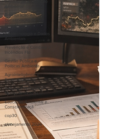
Tecnologia e Inovação
Ambiental
Restauração e
Conservação de
Biomas
Geotecnologia e Dados
Ambientais
Prevenção e Combate a
Incêndios Flo
Gestão Pública e
Políticas Ambienta
Agrointeligência e
Sustentabilidade
Recursos Naturais e
Monitoramento H
Educação Ambiental e
Conscientizaçã
cop30
planejamento 2026