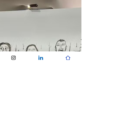
Veja como a COP30 reforça a urgência de
tecnologias ambientais no Brasil e como a GMG
Ambiental oferece monitoramento inteligente,
prevenção de riscos e dados decisivos para
empresas e territórios.