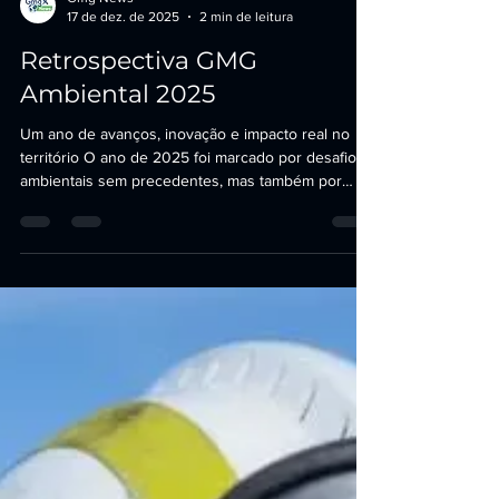
Gmg News
17 de dez. de 2025
2 min de leitura
Retrospectiva GMG
Ambiental 2025
Um ano de avanços, inovação e impacto real no
território O ano de 2025 foi marcado por desafios
ambientais sem precedentes, mas também por
avanços importantes na forma como o Brasil
monitora, previne e responde aos riscos climáticos
e territoriais. Ao longo do ano, a GMG Ambiental
acompanhou, analisou e divulgou conteúdos
estratégicos que refletem esse novo cenário —
sempre com foco em inteligência ambiental,
tecnologia aplicada e apoio à tomada de decisão .
Nesta retrospect