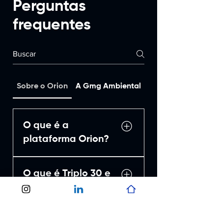
Perguntas
frequentes
Sobre o Orion
A Gmg Ambiental
Sobre o Girha
O que é a
plataforma Orion?
A: A plataforma Orion é uma
O que é Triplo 30 e
solução tecnológica
desenvolvida pela GMG
como a Gmg
Ambiental que utiliza
Ambiental o utiliza
tecnologias geoespaciais
em seus Serviços de