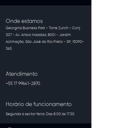
Onde estamos
Georgina Business Park - Torre Zurich - Conj.
307 - Av. Anísio Haddad, 8001 - Jardim
Aclimação, São José do Rio Preto - SP,
15090-
365
.
Atendimento
+55 17 99641-2870
Horário de funcionamento
Segunda a sexta-feira: Das 8:00 às 17:30