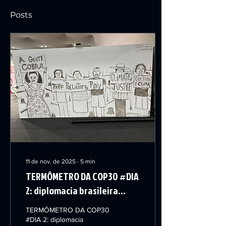
Posts
11 de nov. de 2025
∙
5
min
TERMÔMETRO DA COP30 #DIA
2: diplomacia brasileira
começa bem e arte vira
TERMÔMETRO DA COP30
protesto em Belém
#DIA 2: diplomacia