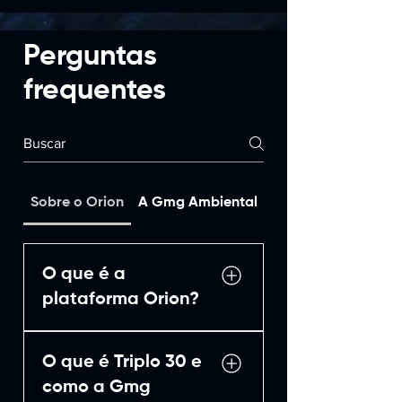
tempo, para natureza, no
caso
Perguntas
frequentes
Sobre o Orion
A Gmg Ambiental
Sobre o Girha
O que é a
plataforma Orion?
A: A plataforma Orion é uma
O que é Triplo 30 e
solução tecnológica
desenvolvida pela GMG
como a Gmg