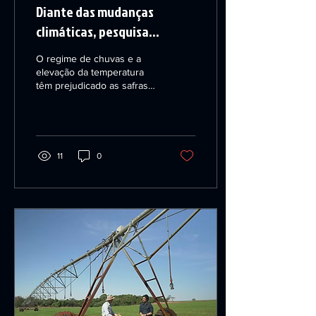
Diante das mudanças
climáticas, pesquisa
genética e tecnologia
O regime de chuvas e a
revolucionam plantio do
elevação da temperatura
têm prejudicado as safras
café no Brasil
de café nos últimos anos.
Mas a resposta dos
produtores e dos
pesquisadores a essas
dificuldades é a pesquisa
11
0
genética.