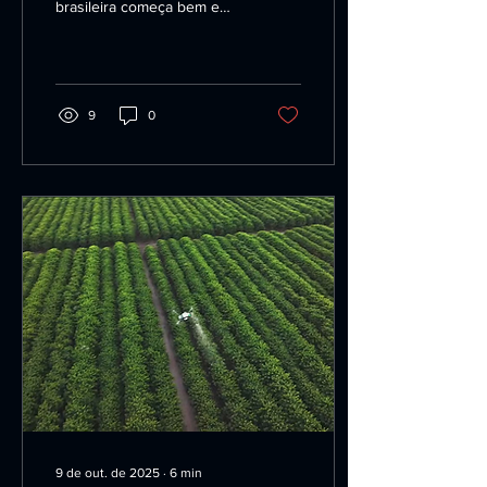
brasileira começa bem e
arte vira protesto em Belém
9
0
9 de out. de 2025
∙
6
min