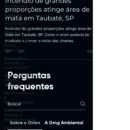
Incêndio de grandes
Tecnologia e
proporções atinge área de
Inovação
Ambiental
mata em Taubaté, SP
Restauração e
Conservação de
Incêndio de grandes proporções atinge área de
Biomas
mata em Taubaté, SP. Como o orion poderia ter
Geotecnologia e
auxiliado a prever o inicio das chamas.
Dados
Ambientais
Prevenção e
Combate a
Incêndios Flo
Perguntas
Gestão Pública e
Políticas
frequentes
Ambienta
Agrointeligência
e
Sustentabilidade
Recursos
Naturais e
Monitoramento H
Sobre o Orion
A Gmg Ambiental
Sobre o Girha
Educação