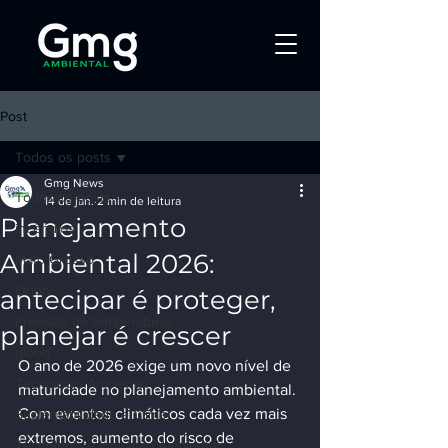
Post
Todos os posts
Gmg News
Todos os posts
14 de jan.
2 min de leitura
Planejamento
incêndios
Ambiental 2026:
Mato Grosso
Orion
antecipar é proteger,
Previsão de temperaturas
planejar é crescer
globo
O ano de 2026 exige um novo nível de 
Tecnologia Ambiental
maturidade no planejamento ambiental. 
Com eventos climáticos cada vez mais 
Sustentabilidade e Clima
extremos, aumento do risco de 
Tecnologia e Inovação Ambiental