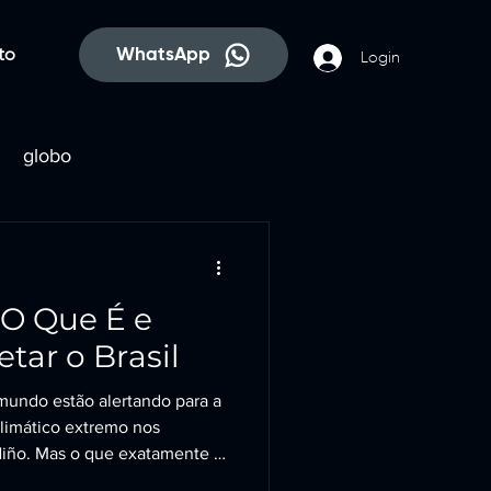
WhatsApp
to
Login
globo
ntal
 O Que É e
tar o Brasil
mundo estão alertando para a
limático extremo nos
Niño. Mas o que exatamente é
potenciais impactos em nosso