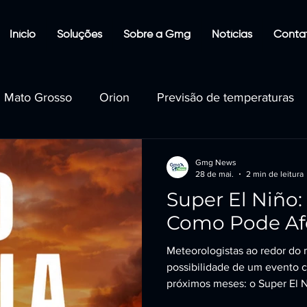
Início
Soluções
Sobre a Gmg
Notícias
Conta
Mato Grosso
Orion
Previsão de temperaturas
ustentabilidade e Clima
Tecnologia e Inovação Ambie
Gmg News
28 de mai.
2 min de leitura
Super El Niño:
 de Biomas
Geotecnologia e Dados Ambientais
Como Pode Afe
Meteorologistas ao redor do 
ndios Flo
Gestão Pública e Políticas Ambienta
possibilidade de um evento c
próximos meses: o Super El 
esse fenômeno e quais seus 