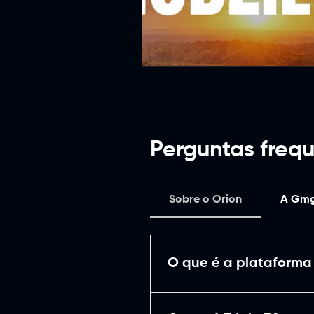
Agrointeligência e Sustentab
Educação Ambiental e Consc
Perguntas freq
Sobre o Orion
A Gmg
O que é a plataforma
A: A plataforma Orion é uma