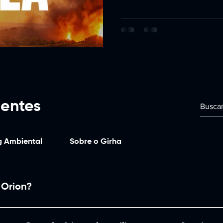
ilidade
Recursos Naturais e Monitoramento H
país? Vamos esclarecer.
ientizaçã
cop30
planejamento 2026
uentes
 Ambiental
Sobre o Girha
 Orion?
 solução tecnológica desenvolvida pela GMG Ambiental que ut