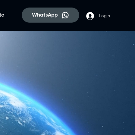
WhatsApp
to
Login
Inspire Awards: