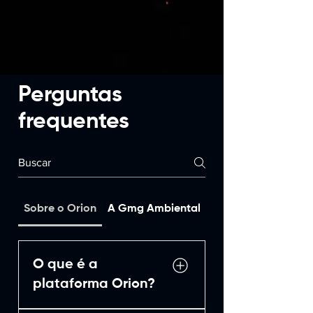
Perguntas
frequentes
Sobre o Orion
A Gmg Ambiental
Sobre o Girha
O que é a
plataforma Orion?