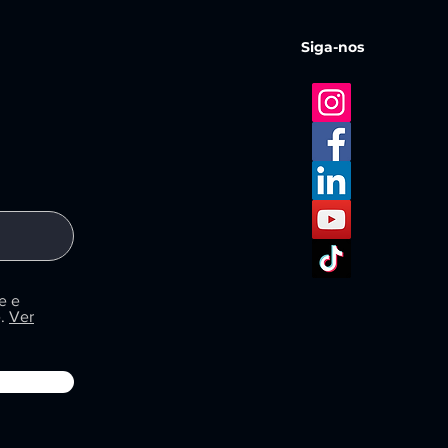
ndições críticas que podem
 plataforma Orion não apenas
ar abaixo de 30%, e
al mais sustentável e
Siga-nos
 critério essencial em
ram essas condições em
os. Dessa forma, ajudamos a
e e
.
Ver