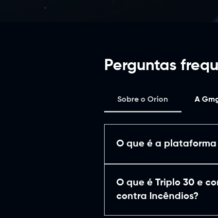
Perguntas freq
Sobre o Orion
A Gmg
O que é a plataforma
A: A plataforma Orion é uma
geoespaciais avançadas par
O que é Triplo 30 e c
crucial nos serviços de pro
contra Incêndios?
meteorológicas, variações c
Orion, a GMG Ambiental pod